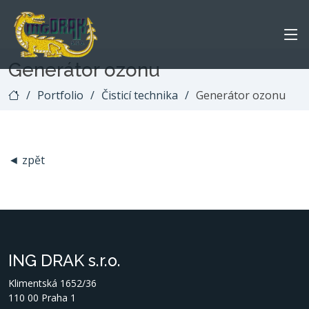
Generátor ozonu
Portfolio
Čisticí technika
Generátor ozonu
◄ zpět
ING DRAK s.r.o.
Klimentská 1652/36
110 00 Praha 1