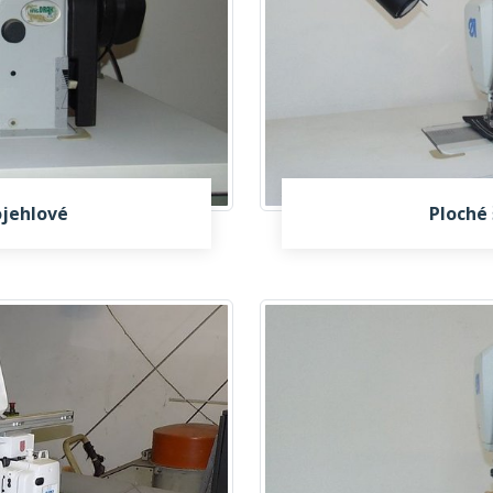
ojehlové
Ploché 