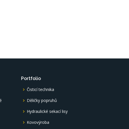
Portfolio
Čisticí technika
é
Děličky popruhů
é
Hydraulické sekací lisy
Kovovýroba