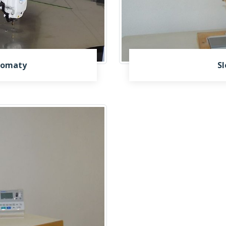
tomaty
Sl