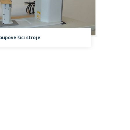
oupové šicí stroje