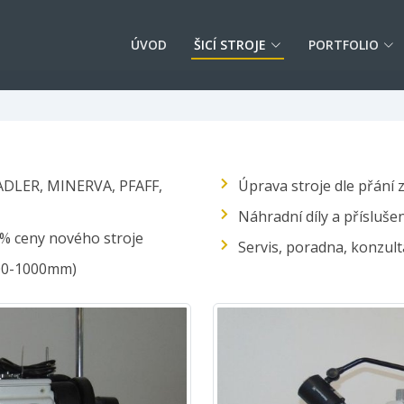
ÚVOD
ŠICÍ STROJE
PORTFOLIO
ADLER, MINERVA, PFAFF,
Úprava stroje dle přání 
Náhradní díly a příslušenst
0% ceny nového stroje
Servis, poradna, konzult
700-1000mm)