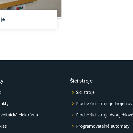
oje
ky
Šicí stroje
d
Šicí stroje
akty
Ploché šicí stroje jednojehlov
voltaická elektrárna
Ploché šicí stroje dvoujehlov
kies
Programovatelné automaty