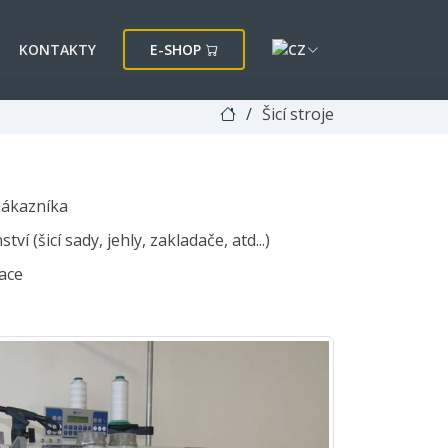
KONTAKTY
E-SHOP
Šicí stroje
zákazníka
ví (šicí sady, jehly, zakladače, atd...)
ace