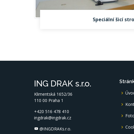
Speciální šicí str
ING DRAK s.r.o.
Strán
Úvo
Klimentská 1652/36
110 00 Praha 1
Kont
+420 516 478 410
Foto
ingdrak@ingdrak.cz
Coo
@INGDRAKs.r.o.