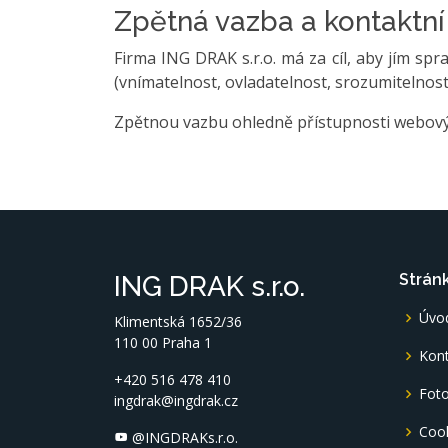
Zpětná vazba a kontaktní
Firma ING DRAK s.r.o. má za cíl, aby jím sp
(vnímatelnost, ovladatelnost, srozumitelnost a
Zpětnou vazbu ohledně přístupnosti webovýc
ING DRAK s.r.o.
Strán
Úvo
Klimentská 1652/36
110 00 Praha 1
Kont
+420 516 478 410
Foto
ingdrak@ingdrak.cz
Coo
@INGDRAKs.r.o.