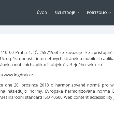
ÚVOD
ŠICÍ STROJE
PORTFOLIO
, 110 00 Praha 1, IČ: 25571958 se zavazuje ke zpřístupněn
016, o přístupnosti internetových stránek a mobilních apli
ránek a mobilních aplikací subjektů veřejného sektoru.
na www.ingdrak.cz.
ze dne 20. prosince 2018 o harmonizované normě pro web
 na následující normy. Evropská harmonizovaná norma 
 Mezinárodní standard ISO 40500 Web content accessibility 
.