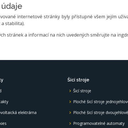
 údaje
ravované internetové stránky byly přístupné všem jejím uživ
 stabilita).
h stránek a informací na nich uvedených směrujte na ingd
ky
Šicí stroje
d
Šicí stroje
akty
Ploché šicí stroje jednojehlov
voltaická elektrárna
Ploché šicí stroje dvoujehlov
kies
Programovatelné automaty