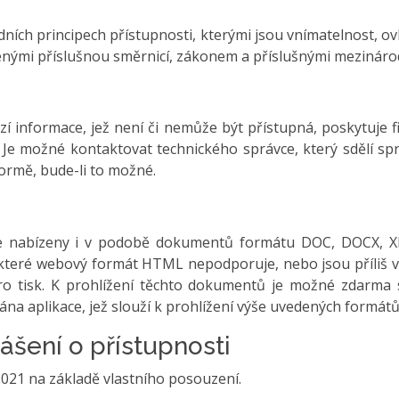
ních principech přístupnosti, kterými jsou vnímatelnost, ovla
enými příslušnou směrnicí, zákonem a příslušnými mezinár
 informace, jež není či nemůže být přístupná, poskytuje fir
 Je možné kontaktovat technického správce, který sdělí sp
formě, bude-li to možné.
ce nabízeny i v podobě dokumentů formátu DOC, DOCX, XL
 které webový formát HTML nepodporuje, nebo jsou příliš ve
o tisk. K prohlížení těchto dokumentů je možné zdarma
ána aplikace, jež slouží k prohlížení výše uvedených formá
ášení o přístupnosti
2021 na základě vlastního posouzení.