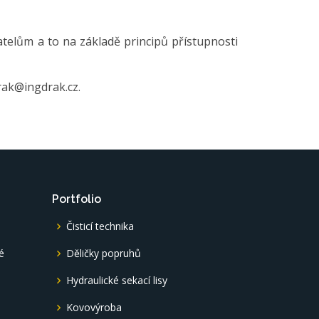
atelům a to na základě principů přístupnosti
rak@ingdrak.cz.
Portfolio
Čisticí technika
é
Děličky popruhů
é
Hydraulické sekací lisy
Kovovýroba