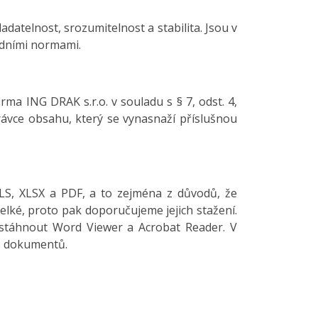
datelnost, srozumitelnost a stabilita. Jsou v
odními normami.
ma ING DRAK s.r.o. v souladu s § 7, odst. 4,
rávce obsahu, který se vynasnaží příslušnou
S, XLSX a PDF, a to zejména z důvodů, že
lké, proto pak doporučujeme jejich stažení.
 stáhnout Word Viewer a Acrobat Reader. V
tů dokumentů.