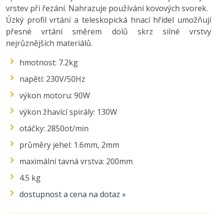
vrstev při řezání. Nahrazuje používání kovových svorek.
Úzký profil vrtání a teleskopická hnací hřídel umožňují
přesné vrtání směrem dolů skrz silné vrstvy
nejrůznějších materiálů.
hmotnost: 7.2kg
napětí: 230V/50Hz
výkon motoru: 90W
výkon žhavící spirály: 130W
otáčky: 2850ot/min
průměry jehel: 1.6mm, 2mm
maximální tavná vrstva: 200mm
4.5 kg
dostupnost a cena na dotaz »