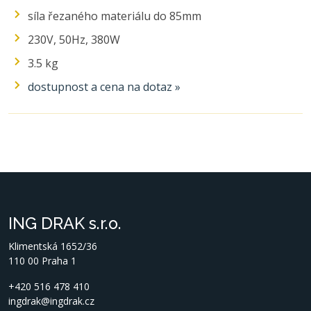
síla řezaného materiálu do 85mm
230V, 50Hz, 380W
3.5 kg
dostupnost a cena na dotaz »
ING DRAK s.r.o.
Klimentská 1652/36
110 00 Praha 1
+420 516 478 410
ingdrak@ingdrak.cz