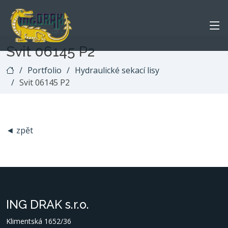
Svit 06145 P2
Portfolio
Hydraulické sekací lisy
Svit 06145 P2
◄ zpět
ING DRAK s.r.o.
Klimentská 1652/36