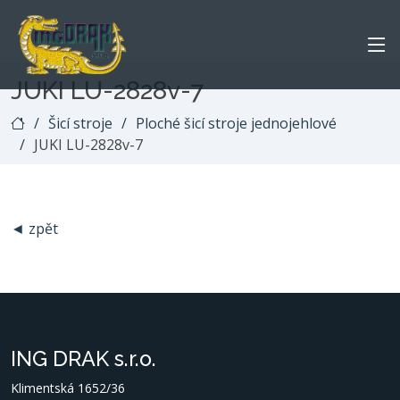
JUKI LU-2828v-7
Šicí stroje
Ploché šicí stroje jednojehlové
JUKI LU-2828v-7
◄ zpět
ING DRAK s.r.o.
Klimentská 1652/36