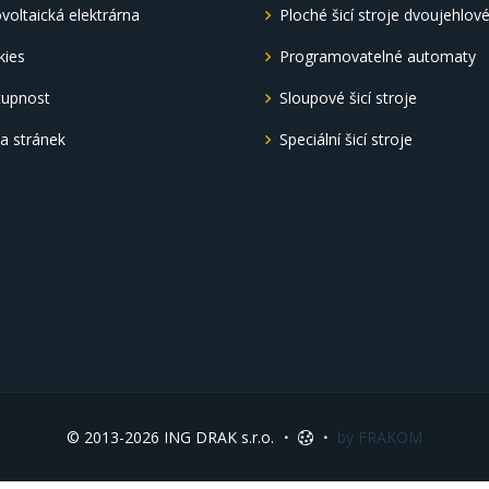
voltaická elektrárna
Ploché šicí stroje dvoujehlov
kies
Programovatelné automaty
tupnost
Sloupové šicí stroje
a stránek
Speciální šicí stroje
© 2013-2026 ING DRAK s.r.o.
by FRAKOM