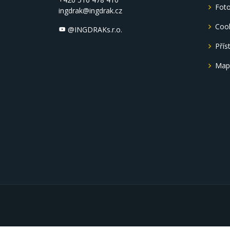
Foto
ingdrak@ingdrak.cz
Coo
@INGDRAKs.r.o.
Přís
Map