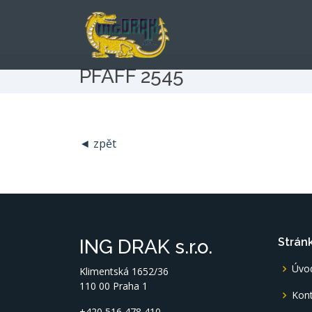
PFAFF 2545
◄ zpět
ING DRAK s.r.o.
Strán
Úvo
Klimentská 1652/36
110 00 Praha 1
Kont
+420 516 478 410