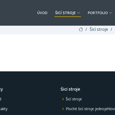
ÚVOD
ŠICÍ STROJE
PORTFOLIO
Šicí stroje
ky
Šicí stroje
d
Šicí stroje
akty
Ploché šicí stroje jednojehlov