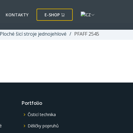
KONTAKTY
E-SHOP
Ploché šicí stroje jednojehlové
PFAFF 2545
Portfolio
Čisticí technika
é
Děličky popruhů