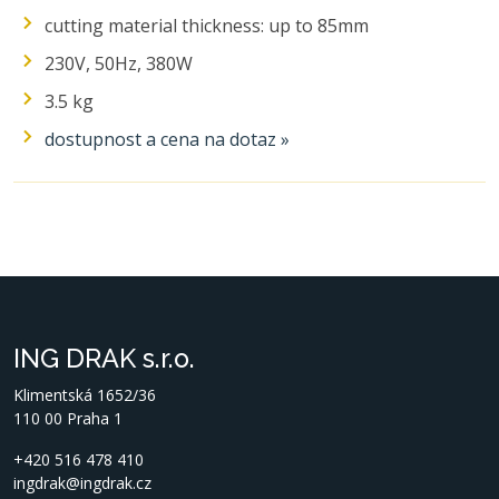
cutting material thickness: up to 85mm
230V, 50Hz, 380W
3.5 kg
dostupnost a cena na dotaz »
ING DRAK s.r.o.
Klimentská 1652/36
110 00 Praha 1
+420 516 478 410
ingdrak@ingdrak.cz