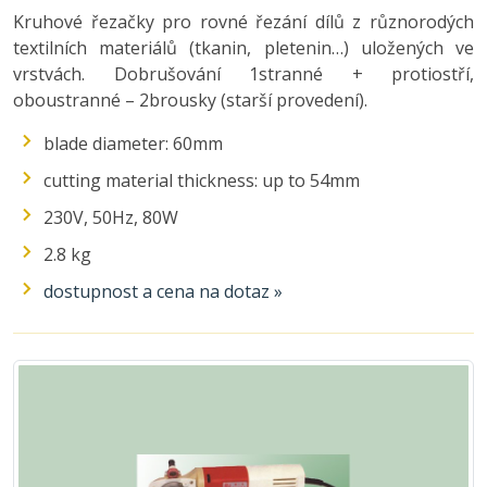
Kruhové řezačky pro rovné řezání dílů z různorodých
textilních materiálů (tkanin, pletenin…) uložených ve
vrstvách. Dobrušování 1stranné + protiostří,
oboustranné – 2brousky (starší provedení).
blade diameter: 60mm
cutting material thickness: up to 54mm
230V, 50Hz, 80W
2.8 kg
dostupnost a cena na dotaz »